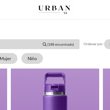
0
0
re
Mujer
Peques
Marcas
Ordenar por:
(188 encontrado)
Mujer
Niño