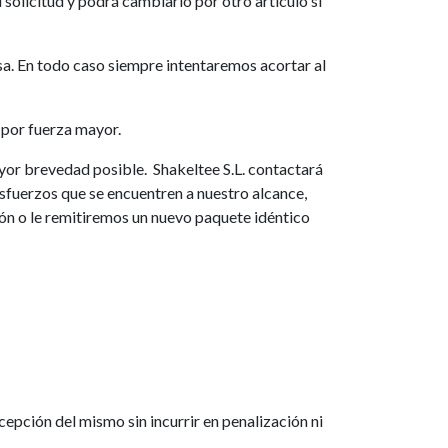
 solicitud y podrá cambiarlo por otro artículo si
esa. En todo caso siempre intentaremos acortar al
 por fuerza mayor.
ayor brevedad posible. Shakeltee S.L. contactará
esfuerzos que se encuentren a nuestro alcance,
ón o le remitiremos un nuevo paquete idéntico
cepción del mismo sin incurrir en penalización ni