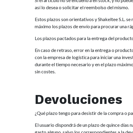
Si el artículo no se encuentra en stock, y no pue
así lo desea o solicitar el reembolso del mismo.
Estos plazos son orientativos y Shakeltee S.L. s
máximo los plazos de envío para procurar una ráp
Los plazos pactados para la entrega del producto
En caso de retraso, error en la entrega o produc
con la empresa de logística para iniciar una inve
durante el tiempo necesario y en el plazo máximo
sin costes.
Devoluciones
¿Qué plazo tengo para desistir de la compra o p
El usuario dispondrá de un plazo de quince días n
gasto alguno, salvo los correspondientes a la devo