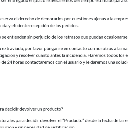
de ser entregado en plazo le avisaremos del tiempo estimado para su
e reserva el derecho de demorarlos por cuestiones ajenas a la empr
ida y eficiente recepción de los pedidos.
 se entienden sin perjuicio de los retrasos que puedan ocasionarse
to extraviado, por favor pónganse en contacto con nosotros a la m
stigación y resolver cuanto antes la incidencia. Haremos todos los 
 de 24 horas contactaremos con el usuario y le daremos una soluci
ara decidir devolver un producto?
aturales para decidir devolver el “Producto” desde la fecha de la re
lución y sin necesidad de justificación.