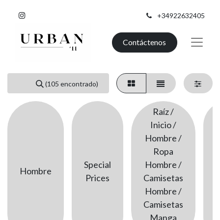
+34922632405
Contáctenos
(105 encontrado)
Raíz /
Inicio /
Hombre /
Ropa
Special
Hombre /
Hombre
Prices
Camisetas
Hombre /
Camisetas
Manga