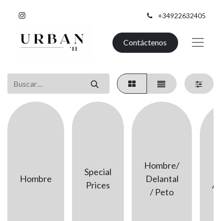
+34922632405
Contáctenos
Hombre/
Special
H
Hombre
Delantal
Prices
Ac
/ Peto
H