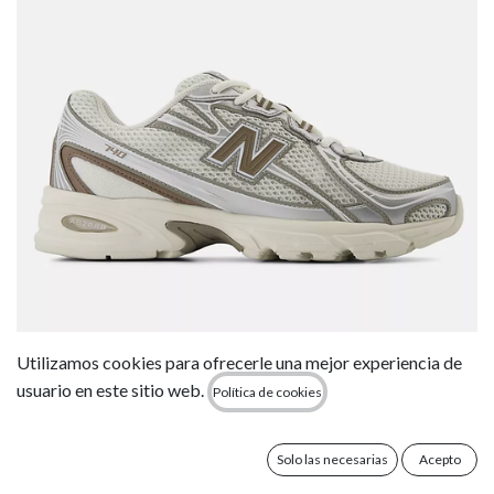
Utilizamos cookies para ofrecerle una mejor experiencia de
Zapatillas New Balance 740MU2 - SEA SALT &
usuario en este sitio web.
Política de cookies
Silver Metall
120,00
€
Solo las necesarias
Acepto