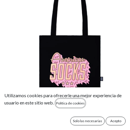
Utilizamos cookies para ofrecerle una mejor experiencia de
usuario en este sitio web.
Política de cookies
Bolso Tote American Socks - Ice Cream Logo
19,95
€
Solo las necesarias
Acepto