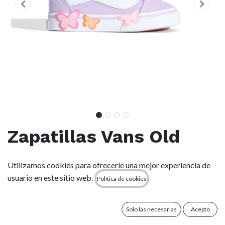
Zapatillas Vans Old
Skool V Butterfly - Lila
Utilizamos cookies para ofrecerle una mejor experiencia de
usuario en este sitio web.
Política de cookies
(0 reseña)
Vans Old Skool V – La versión con doble correa de cierre
adherente del modelo Old Skool, pensada para que sea fácil
Solo las necesarias
Acepto
de poner y quitar incluso en movimiento. Mantiene la esencia