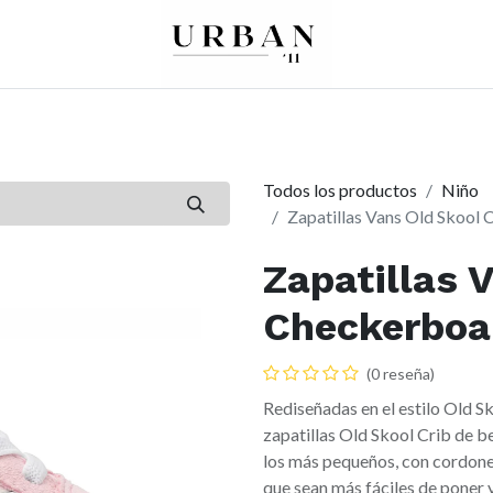
0
0
re
Mujer
Peques
Marcas
Todos los productos
Niño
Zapatillas Vans Old Skool 
Zapatillas 
Checkerboar
(0 reseña)
Rediseñadas en el estilo Old Sk
zapatillas Old Skool Crib de 
los más pequeños, con cordones 
que sean más fáciles de poner y