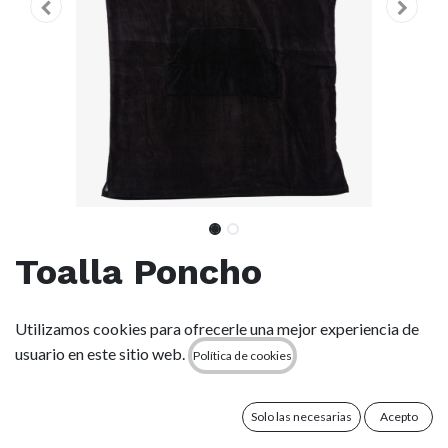
Toalla Poncho
Quiksilver Hoody (Niño)
Utilizamos cookies para ofrecerle una mejor experiencia de
- Black/Jet Black
usuario en este sitio web.
Política de cookies
(0 reseña)
Solo las necesarias
Acepto
Características