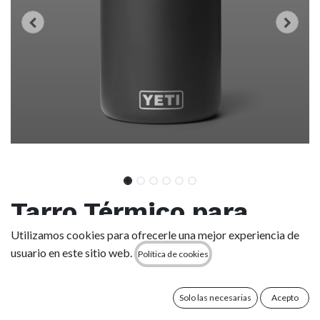
Tarro Térmico para
Alimentos Yeti Rambler
Utilizamos cookies para ofrecerle una mejor experiencia de
usuario en este sitio web.
Política de cookies
24 oz (710 ml) - Black
Solo las necesarias
Acepto
(0 reseña)