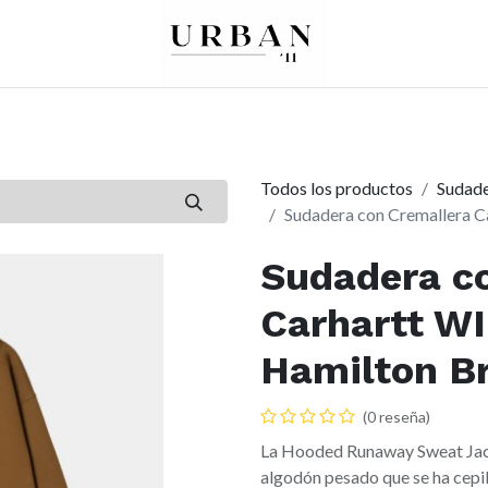
0
0
re
Mujer
Peques
Marcas
Todos los productos
Sudade
Sudadera con Cremallera 
Sudadera c
Carhartt W
Hamilton B
(0 reseña)
La Hooded Runaway Sweat Jack
algodón pesado que se ha cepil