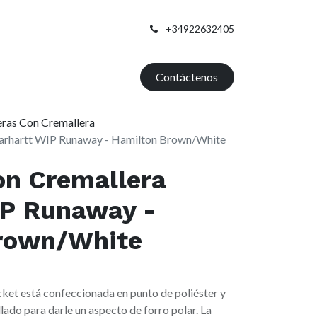
+34922632405
Contáctenos
ras Con Cremallera
Carhartt WIP Runaway - Hamilton Brown/White
on Cremallera
IP Runaway -
rown/White
et está confeccionada en punto de poliéster y
lado para darle un aspecto de forro polar. La