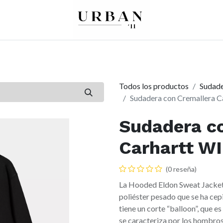
0
0
re
Mujer
Peques
Marcas
Todos los productos
Sudade
Sudadera con Cremallera C
Sudadera c
Carhartt WI
(0 reseña)
La Hooded Eldon Sweat Jacket
poliéster pesado que se ha cep
tiene un corte “balloon”, que 
se caracteriza por los hombros