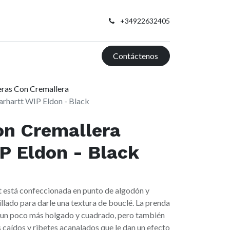
+34922632405
Contáctenos
ras Con Cremallera
arhartt WIP Eldon - Black
on Cremallera
P Eldon - Black
 está confeccionada en punto de algodón y
illado para darle una textura de bouclé. La prenda
es un poco más holgado y cuadrado, pero también
 caídos y ribetes acanalados que le dan un efecto