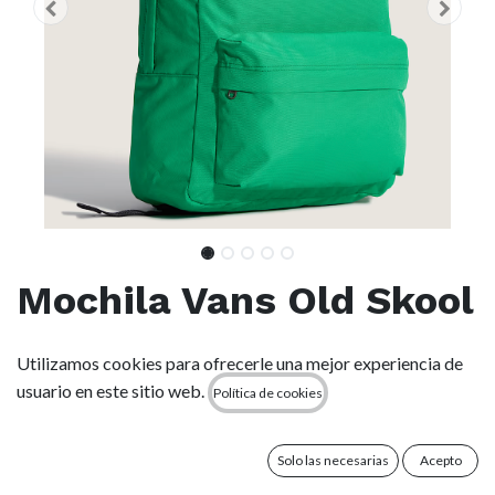
Mochila Vans Old Skool
Classic - Flx
Utilizamos cookies para ofrecerle una mejor experiencia de
usuario en este sitio web.
Política de cookies
(0 reseña)
La mochila Old Skool Classic es una de las favoritas de la casa
por una buena razón. Esta mochila clásica y multiusos de
Solo las necesarias
Acepto
doble compartimento cuenta con un práctico organizador en