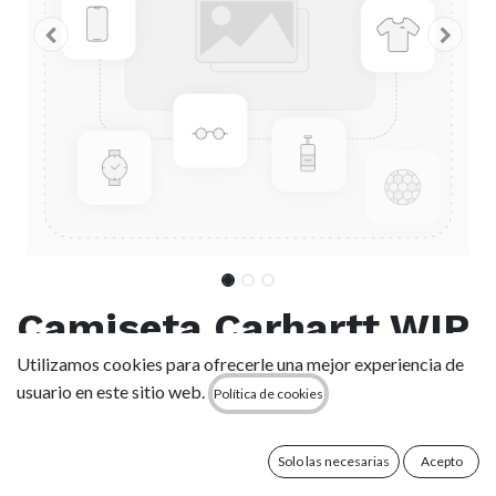
Camiseta Carhartt WIP
University Script -
Utilizamos cookies para ofrecerle una mejor experiencia de
usuario en este sitio web.
Política de cookies
Sycamore Tree/White
Solo las necesarias
Acepto
(0 reseña)