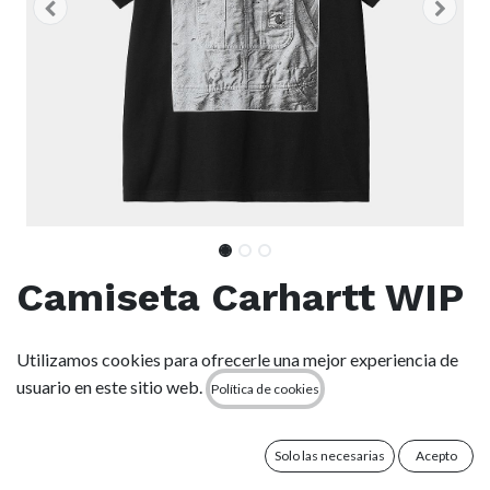
Camiseta Carhartt WIP
BIB Overall - Black
Utilizamos cookies para ofrecerle una mejor experiencia de
usuario en este sitio web.
Política de cookies
(0 reseña)
La S/S BIB Overall T-Shirt se ha confeccionado en punto de
algodón ligero y presenta un corte holgado. Un gráfico
Solo las necesarias
Acepto
estampado adorna la parte delantera.