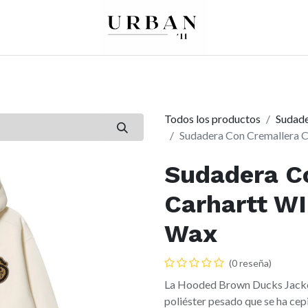
0
0
re
Mujer
Peques
Marcas
Todos los productos
Sudade
Sudadera Con Cremallera 
Sudadera C
Carhartt W
Wax
(0 reseña)
La Hooded Brown Ducks Jacket
poliéster pesado que se ha cepi