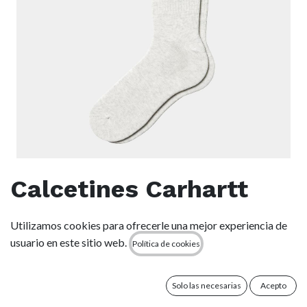
Calcetines Carhartt
WIP Connors - Ash
Utilizamos cookies para ofrecerle una mejor experiencia de
Heather/Air Force
usuario en este sitio web.
Política de cookies
Blue/Scarlet
Solo las necesarias
Acepto
(0 reseña)