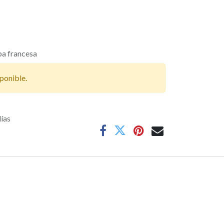
lpa francesa
ponible.
días