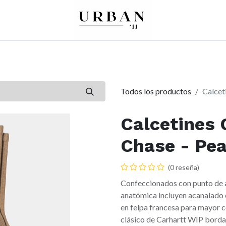
0
0
re
Mujer
Peques
Marcas
Todos los productos
Calcet
Calcetines 
Chase - Pe
(0 reseña)
Confeccionados con punto de 
anatómica incluyen acanalado en
en felpa francesa para mayor 
clásico de Carhartt WIP bordad