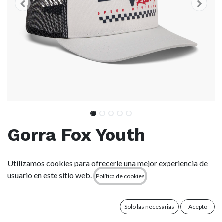
Gorra Fox Youth
Checker Mesh - White
Utilizamos cookies para ofrecerle una mejor experiencia de
(wht)
usuario en este sitio web.
Política de cookies
(0 reseña)
Solo las necesarias
Acepto
La gorra perfecta para completar tu look diario