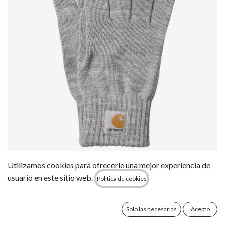
Guantes Carhartt WIP Watch - Grey Heather
Utilizamos cookies para ofrecerle una mejor experiencia de
usuario en este sitio web.
Política de cookies
29,00
€
Solo las necesarias
Acepto