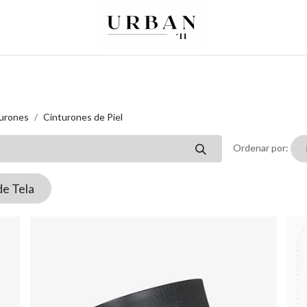
0
0
re
Mujer
Peques
Marcas
urones
Cinturones de Piel
Ordenar por:
de Tela