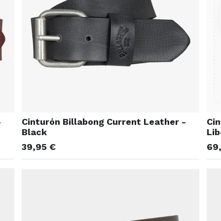
-
Cinturón Billabong Current Leather -
Cin
Black
Lib
39,95
€
69