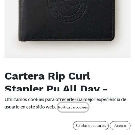
Cartera Rip Curl
Stapler Pu All Day -
Black
Utilizamos cookies para ofrecerle una mejor experiencia de
usuario en este sitio web.
Política de cookies
(0 reseña)
La cartera All Day PU de Stapler es un modelo de sobriedad y
Solo las necesarias
Acepto
clasicismo. Diseñada con múltiples ranuras para tarjetas, dos