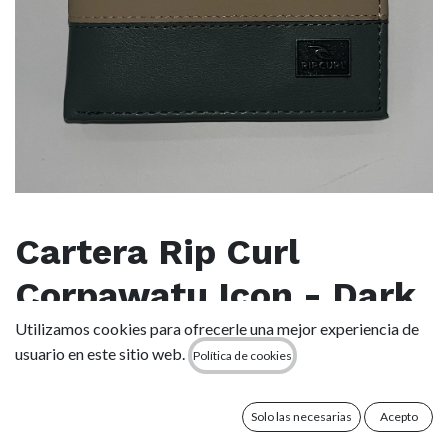
Cartera Rip Curl
Corpawatu Icon - Dark
Khaki
Utilizamos cookies para ofrecerle una mejor experiencia de
usuario en este sitio web.
Política de cookies
(0 reseña)
Experimenta la practicidad y el estilo con la cartera
Solo las necesarias
Acepto
Corpawatu Icon slim PU. Las múltiples ranuras para tarjetas