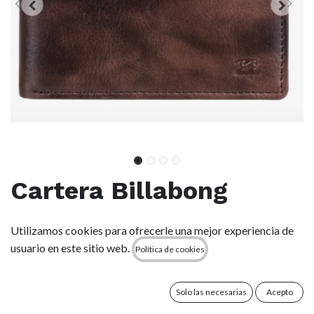
Cartera Billabong
Vacant Pu - Chocolate
Utilizamos cookies para ofrecerle una mejor experiencia de
usuario en este sitio web.
Política de cookies
(0 reseña)
Tejido: cuero sintético de materiales reciclados
Compartimentos: ventana transparente para el DNI
Solo las necesarias
Acepto
Bolsillos: monedero con cremallera