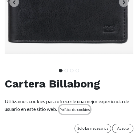
Cartera Billabong
Vacant Pu - Black
Utilizamos cookies para ofrecerle una mejor experiencia de
usuario en este sitio web.
Política de cookies
(0 reseña)
Tejido: cuero sintético de materiales reciclados
Compartimentos: ventana transparente para el DNI
Solo las necesarias
Acepto
Bolsillos: monedero con cremallera