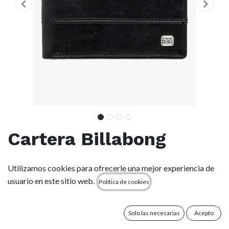
Cartera Billabong
Dimension - Black
Utilizamos cookies para ofrecerle una mejor experiencia de
usuario en este sitio web.
Política de cookies
(0 reseña)
Características
Solo las necesarias
Acepto
Tejido:Tejido mezcla de poliéster y poliuretano