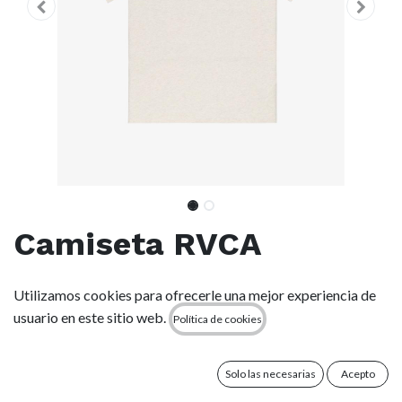
Camiseta RVCA
Decoshroom - Oatmeal
Utilizamos cookies para ofrecerle una mejor experiencia de
Heather
usuario en este sitio web.
Política de cookies
(0 reseña)
Solo las necesarias
Acepto
Características