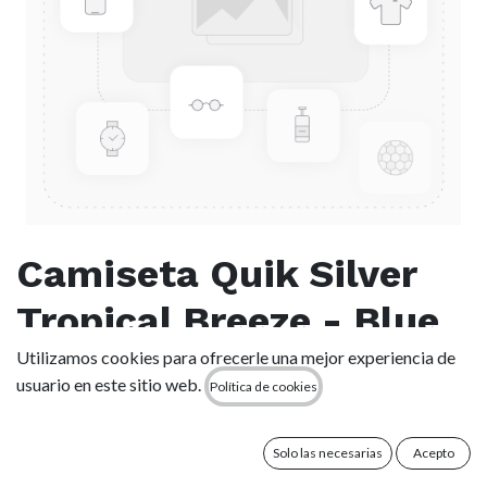
Camiseta Quik Silver
Tropical Breeze - Blue
Shadow
Utilizamos cookies para ofrecerle una mejor experiencia de
usuario en este sitio web.
Política de cookies
(0 reseña)
Solo las necesarias
Acepto
Este producto ya no está disponible.