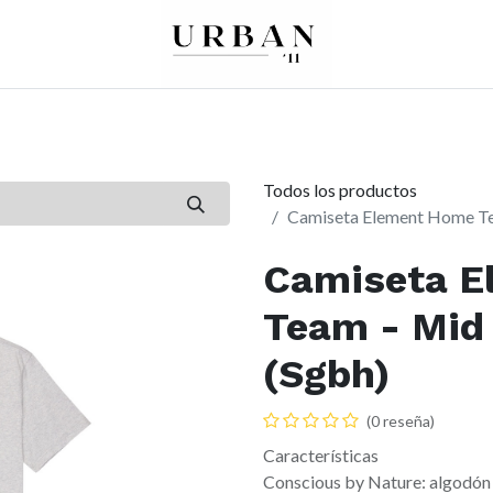
0
0
re
Mujer
Peques
Marcas
Todos los productos
Camiseta Element Home Te
Camiseta E
Team - Mid
(Sgbh)
(0 reseña)
Características
Conscious by Nature: algodón