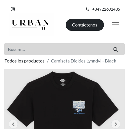
+34922632405
Contáctenos
Todos los productos
Camiseta Dickies Lynndyl - Black