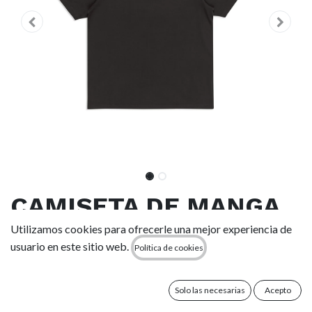
CAMISETA DE MANGA
CORTA JON WINGS DE
Utilizamos cookies para ofrecerle una mejor experiencia de
usuario en este sitio web.
Política de cookies
T&C SURF DESIGNS,
COLOR NEGRO LAVADO
Solo las necesarias
Acepto