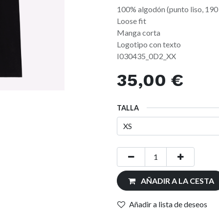
100% algodón (punto liso, 190
Loose fit
Manga corta
Logotipo con texto
I030435_0D2_XX
35,00
€
TALLA
AÑADIR A LA CESTA
Añadir a lista de deseos