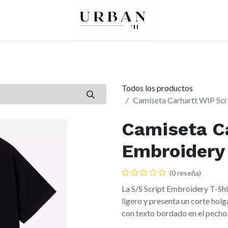
0
0
re
Mujer
Peques
Marcas
Todos los productos
Camiseta Carhartt WIP Scr
Camiseta Ca
Embroidery
(0 reseña)
La S/S Script Embroidery T-Sh
ligero y presenta un corte hol
con texto bordado en el pecho