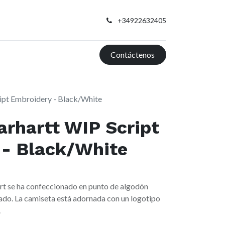
+34922632405
Contáctenos
ipt Embroidery - Black/White
rhartt WIP Script
 - Black/White
irt se ha confeccionado en punto de algodón
gado. La camiseta está adornada con un logotipo
.