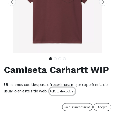
Camiseta Carhartt WIP
Pocket - Rondo
Utilizamos cookies para ofrecerle una mejor experiencia de
usuario en este sitio web.
Política de cookies
(0 reseña)
La S/S Pocket T-Shirt está confeccionada en punto de
algodón y presenta un bolsillo en el pecho rematado con una
Solo las necesarias
Acepto
clásica etiqueta tejida de Carhartt WIP.