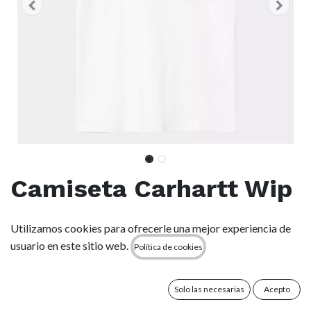
Camiseta Carhartt Wip
Pocket Heart -
Utilizamos cookies para ofrecerle una mejor experiencia de
White/Red
usuario en este sitio web.
Política de cookies
(0 reseña)
Solo las necesarias
Acepto
La S/S Pocket Heart T-Shirt está confeccionada en algodón