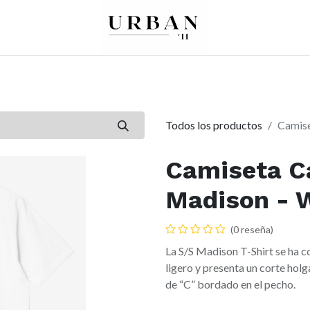
0
0
re
Mujer
Peques
Marcas
Todos los productos
Camise
Camiseta C
Madison - 
(0 reseña)
La S/S Madison T-Shirt se ha 
ligero y presenta un corte hol
de “C” bordado en el pecho.