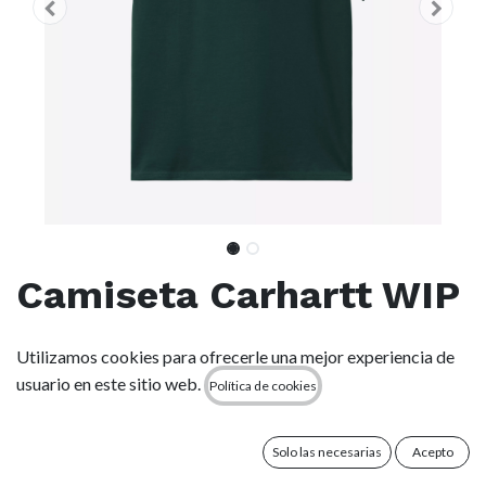
Camiseta Carhartt WIP
Madison - Dark
Utilizamos cookies para ofrecerle una mejor experiencia de
Fir/Wax
usuario en este sitio web.
Política de cookies
(0 reseña)
Solo las necesarias
Acepto
La S/S Madison T-Shirt se ha confeccionado en punto de