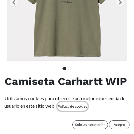
Camiseta Carhartt WIP
Home Run - Dollar
Utilizamos cookies para ofrecerle una mejor experiencia de
Green
usuario en este sitio web.
Política de cookies
(0 reseña)
Solo las necesarias
Acepto
La S/S Home Run T-Shirt se ha confeccionado en punto de