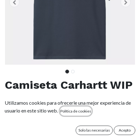
Camiseta Carhartt WIP
Chase - Dusky Blue
Utilizamos cookies para ofrecerle una mejor experiencia de
usuario en este sitio web.
Política de cookies
(0 reseña)
La S/S Chase T-Shirt está confeccionada en punto Jersey de
algodón peinado. Forma parte de nuestro Chase Program,
Solo las necesarias
Acepto
que se centra en productos básicos de punto Jersey e incluye