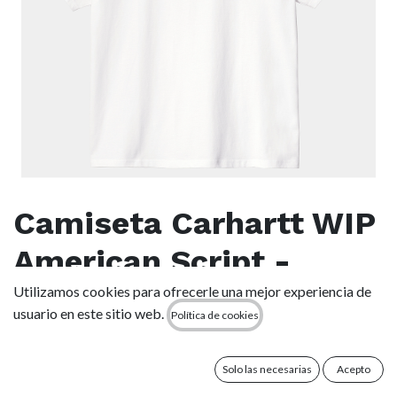
Camiseta Carhartt WIP
American Script -
White
Utilizamos cookies para ofrecerle una mejor experiencia de
usuario en este sitio web.
Política de cookies
(0 reseña)
La S/S American Script T-Shirt está confeccionada en punto
Solo las necesarias
Acepto
de algodón orgánico. Presenta nuestro logotipo con texto en