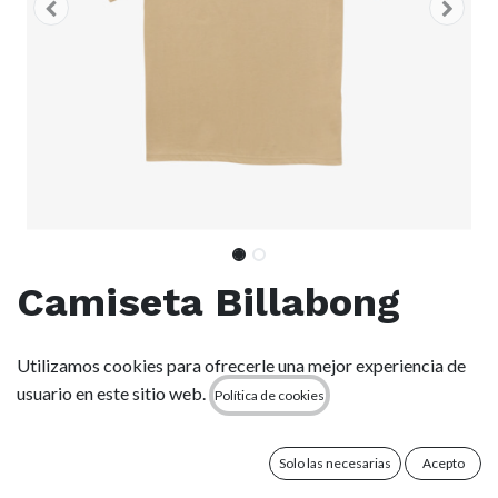
Camiseta Billabong
Throwback - Hazel
Utilizamos cookies para ofrecerle una mejor experiencia de
usuario en este sitio web.
Política de cookies
(0 reseña)
Características
Tejido: Tejido de algodón (180 g/m2)
Solo las necesarias
Acepto
corte: corte normal