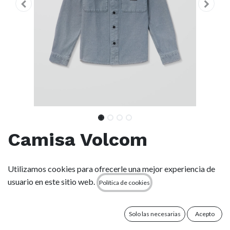
Camisa Volcom
Levelstone - Blue Wash
Utilizamos cookies para ofrecerle una mejor experiencia de
usuario en este sitio web.
Política de cookies
(0 reseña)
● Camisa de hombre de manga larga
● Corte clásico
Solo las necesarias
Acepto
● Cuello clásico