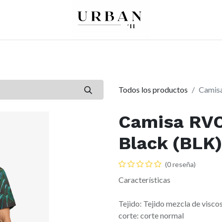
0
0
re
Mujer
Peques
Marcas
Todos los productos
Camisa
Camisa RVC
Black (BLK)
(0 reseña)
Características
Tejido: Tejido mezcla de visco
corte: corte normal