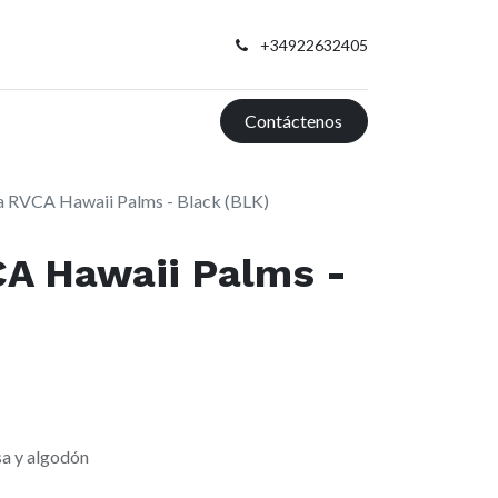
+34922632405
Contáctenos
 RVCA Hawaii Palms - Black (BLK)
A Hawaii Palms -
sa y algodón