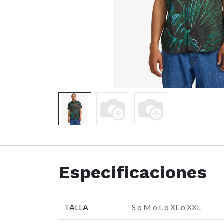
Especificaciones
TALLA
S
o
M
o
L
o
XL
o
XXL