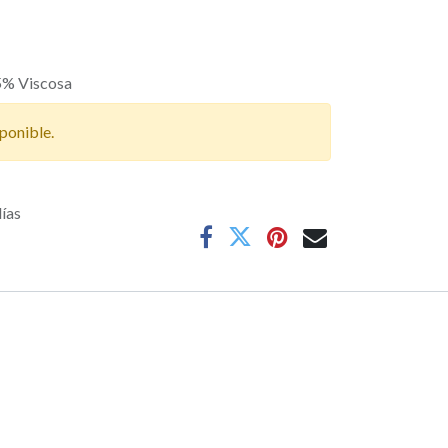
5% Viscosa
ponible.
días