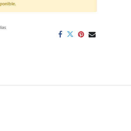
ponible.
días