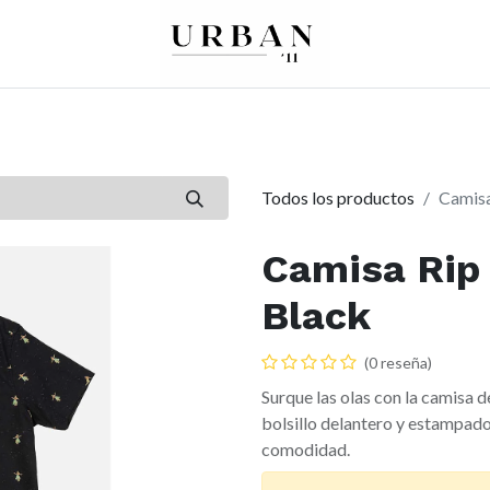
0
0
re
Mujer
Peques
Marcas
Todos los productos
Camisa
Camisa Rip 
Black
(0 reseña)
Surque las olas con la camisa 
bolsillo delantero y estampado 
comodidad.