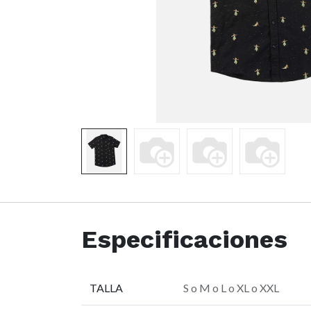
Especificaciones
TALLA
S
o
M
o
L
o
XL
o
XXL