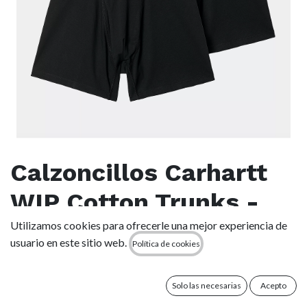
Calzoncillos Carhartt
WIP Cotton Trunks -
Black/Black
Utilizamos cookies para ofrecerle una mejor experiencia de
usuario en este sitio web.
Política de cookies
(0 reseña)
Nuestros Cotton Trunks están confeccionados con punto
Solo las necesarias
Acepto
Jersey de algodón-spandex para ofrecer la máxima