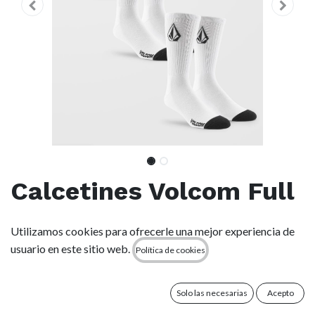
Calcetines Volcom Full
Stone (Pack 3) - White
Utilizamos cookies para ofrecerle una mejor experiencia de
usuario en este sitio web.
Política de cookies
(0 reseña)
Descripción :
● Calcetines de hombre deportivos de canalé
Solo las necesarias
Acepto
● Paquete de 3 pares