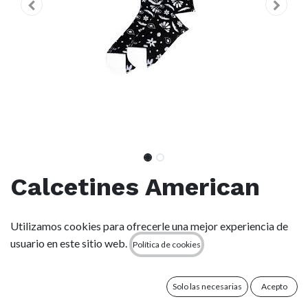
Calcetines American
Socks Karma - Mid
Utilizamos cookies para ofrecerle una mejor experiencia de
High
usuario en este sitio web.
Política de cookies
(0 reseña)
Solo las necesarias
Acepto