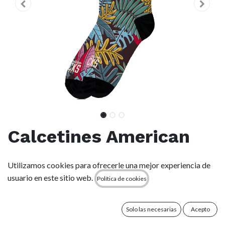
Calcetines American
Socks - Guardians Gate
Utilizamos cookies para ofrecerle una mejor experiencia de
usuario en este sitio web.
Política de cookies
(0 reseña)
Altura Mid High - Calcetines a Media Pierna
Dos tamaños para un ajuste Perfecto
Solo las necesarias
Acepto
Diseñados para la Acción y Comfort