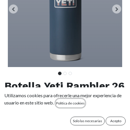
Botella Yeti Rambler 26
oz (769 ml) -
Utilizamos cookies para ofrecerle una mejor experiencia de
usuario en este sitio web.
Política de cookies
Navy/Rescue
Red/White/Badge
Solo las necesarias
Acepto