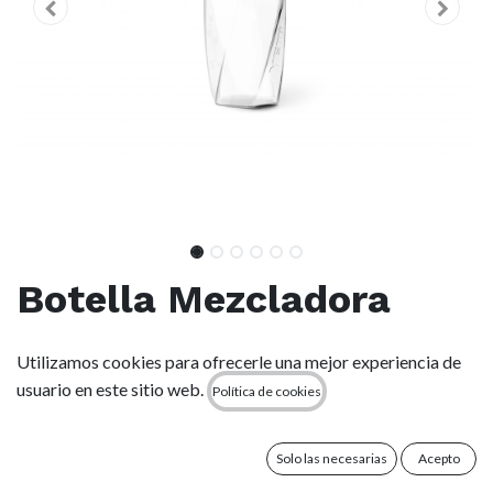
Botella Mezcladora
Shaker Yeti 20 oz (591
Utilizamos cookies para ofrecerle una mejor experiencia de
ml) - Clear
usuario en este sitio web.
Política de cookies
(0 reseña)
Solo las necesarias
Acepto
Fácil de agitar. Difícil de romper.