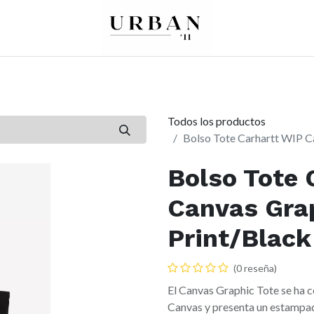
0
0
re
Mujer
Peques
Marcas
Todos los productos
Bolso Tote Carhartt WIP C
Bolso Tote 
Canvas Grap
Print/Black
(0 reseña)
El Canvas Graphic Tote se ha 
Canvas y presenta un estampado